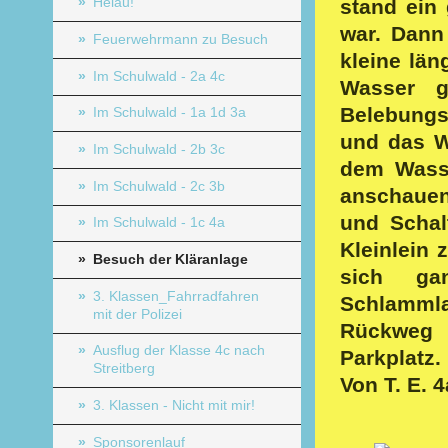
Helau!
stand ein
war. Dann
Feuerwehrmann zu Besuch
kleine lä
Im Schulwald - 2a 4c
Wasser g
Belebungs
Im Schulwald - 1a 1d 3a
und das W
Im Schulwald - 2b 3c
dem Wass
Im Schulwald - 2c 3b
anschauen
und Schal
Im Schulwald - 1c 4a
Kleinlein 
Besuch der Kläranlage
sich g
3. Klassen_Fahrradfahren
Schlammla
mit der Polizei
Rückweg 
Ausflug der Klasse 4c nach
Parkplatz.
Streitberg
Von T. E. 4
3. Klassen - Nicht mit mir!
Sponsorenlauf