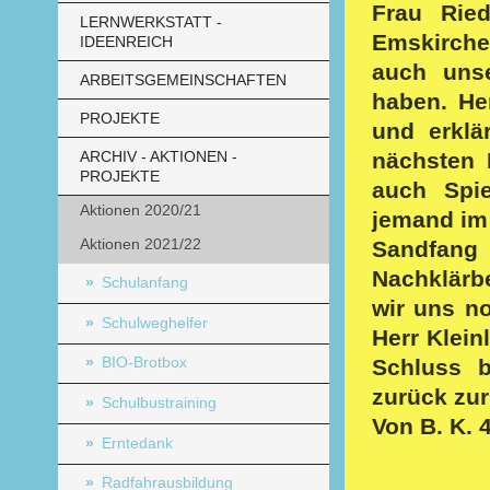
Frau Rie
LERNWERKSTATT -
Emskirche
IDEENREICH
auch uns
ARBEITSGEMEINSCHAFTEN
haben. He
PROJEKTE
und erklä
ARCHIV - AKTIONEN -
nächsten 
PROJEKTE
auch Spi
Aktionen 2020/21
jemand im 
Aktionen 2021/22
Sandfan
Nachklärb
Schulanfang
wir uns n
Schulweghelfer
Herr Klein
BIO-Brotbox
Schluss b
zurück zur
Schulbustraining
Von B. K. 
Erntedank
Radfahrausbildung