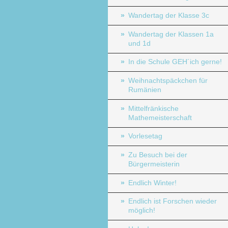
Wandertag der Klasse 3c
Wandertag der Klassen 1a
und 1d
In die Schule GEH´ich gerne!
Weihnachtspäckchen für
Rumänien
Mittelfränkische
Mathemeisterschaft
Vorlesetag
Zu Besuch bei der
Bürgermeisterin
Endlich Winter!
Endlich ist Forschen wieder
möglich!