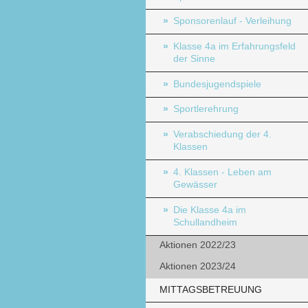
Sponsorenlauf - Verleihung
Klasse 4a im Erfahrungsfeld
der Sinne
Bundesjugendspiele
Sportlerehrung
Verabschiedung der 4.
Klassen
4. Klassen - Leben am
Gewässer
Die Klasse 4a im
Schullandheim
Aktionen 2022/23
Aktionen 2023/24
MITTAGSBETREUUNG