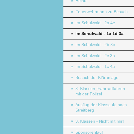
Helau!
Feuerwehrmann zu Besuch
Im Schulwald - 2a 4c
Im Schulwald - 1a 1d 3a
Im Schulwald - 2b 3c
Im Schulwald - 2c 3b
Im Schulwald - 1c 4a
Besuch der Kläranlage
3. Klassen_Fahrradfahren
mit der Polizei
Ausflug der Klasse 4c nach
Streitberg
3. Klassen - Nicht mit mir!
Sponsorenlauf