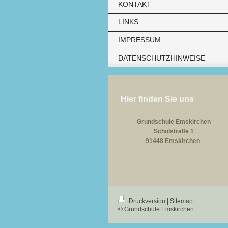
KONTAKT
LINKS
IMPRESSUM
DATENSCHUTZHINWEISE
Hier finden Sie uns
Grundschule Emskirchen
Schulstraße 1
91448 Emskirchen
Druckversion
|
Sitemap
© Grundschule Emskirchen