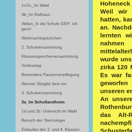
Hoheneck 
1c/2c_Im Wald
Weil wir
4b_Im Rathaus
hatten, ka
Aktion_In die Schule GEH´ ich
an. Nachd
gern!
lernten w
Weihnachtspäckchen
nahmen 
2. Schulversammlung
mittelalte
Klassensprecherversammlung
wurde uns 
Vorlesetag
zirka 120 
Es war fa
Besondere Pausenverpflegung
geworfen
Werner Stieglitz liest vor
unseren er
3. Schulversammlung
An unser
3a_Im Schullandheim
Rothenburg
1d und 2b: Unterricht im Wald
das Alt-
Besuch der Sternsinger
nachemp
Eislaufen der 3. und 4. Klassen
Schuster