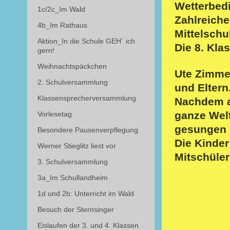
Wetterbed
1c/2c_Im Wald
Zahlreiche
4b_Im Rathaus
Mittelschu
Aktion_In die Schule GEH´ ich
Die 8. Kla
gern!
Weihnachtspäckchen
Ute Zimmer
2. Schulversammlung
und Eltern
Klassensprecherversammlung
Nachdem al
ganze Welt
Vorlesetag
gesungen 
Besondere Pausenverpflegung
Die Kinder
Werner Stieglitz liest vor
Mitschüler
3. Schulversammlung
3a_Im Schullandheim
1d und 2b: Unterricht im Wald
Besuch der Sternsinger
Eislaufen der 3. und 4. Klassen