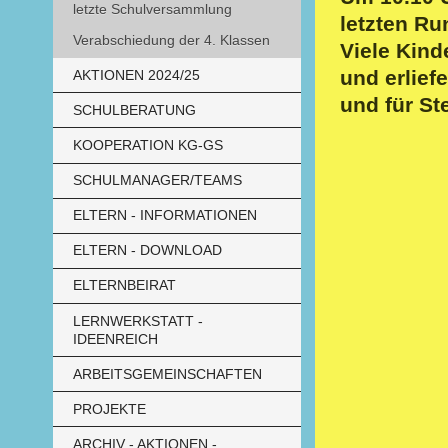
letzte Schulversammlung
letzten Ru
Verabschiedung der 4. Klassen
Viele Kind
und erlief
AKTIONEN 2024/25
und für St
SCHULBERATUNG
KOOPERATION KG-GS
SCHULMANAGER/TEAMS
ELTERN - INFORMATIONEN
ELTERN - DOWNLOAD
ELTERNBEIRAT
LERNWERKSTATT -
IDEENREICH
ARBEITSGEMEINSCHAFTEN
PROJEKTE
ARCHIV - AKTIONEN -