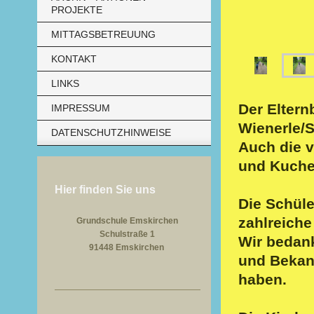
PROJEKTE
MITTAGSBETREUUNG
KONTAKT
LINKS
Der Eltern
IMPRESSUM
Wienerle/
DATENSCHUTZHINWEISE
Auch die v
und Kuche
Hier finden Sie uns
Die Schüle
zahlreiche
Grundschule Emskirchen
Schulstraße 1
Wir bedank
91448 Emskirchen
und Bekann
haben.