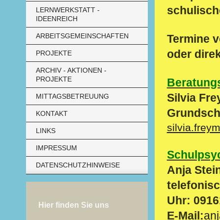
schulisch
LERNWERKSTATT -
IDEENREICH
ARBEITSGEMEINSCHAFTEN
Termine v
oder direk
PROJEKTE
ARCHIV - AKTIONEN -
PROJEKTE
Beratungs
Silvia Fr
MITTAGSBETREUUNG
Grundschu
KONTAKT
silvia.fre
LINKS
IMPRESSUM
Schulpsy
DATENSCHUTZHINWEISE
Anja Stei
telefonis
Uhr
: 091
Hier finden Sie uns
E-Mail:
anj