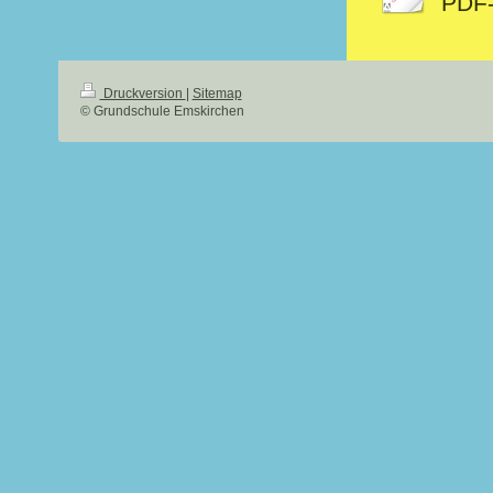
PDF-
Druckversion
|
Sitemap
© Grundschule Emskirchen