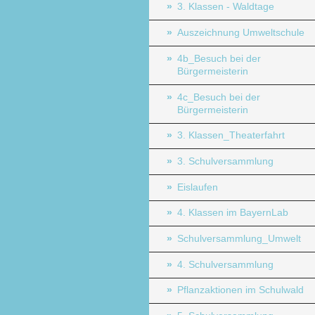
3. Klassen - Waldtage
Auszeichnung Umweltschule
4b_Besuch bei der
Bürgermeisterin
4c_Besuch bei der
Bürgermeisterin
3. Klassen_Theaterfahrt
3. Schulversammlung
Eislaufen
4. Klassen im BayernLab
Schulversammlung_Umwelt
4. Schulversammlung
Pflanzaktionen im Schulwald