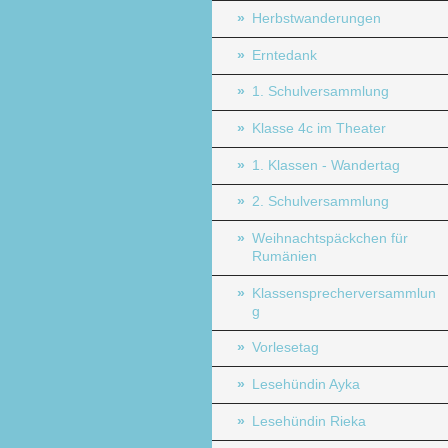
Herbstwanderungen
Erntedank
1. Schulversammlung
Klasse 4c im Theater
1. Klassen - Wandertag
2. Schulversammlung
Weihnachtspäckchen für
Rumänien
Klassensprecherversammlun
g
Vorlesetag
Lesehündin Ayka
Lesehündin Rieka