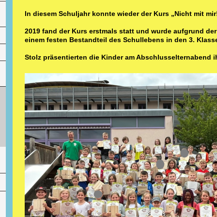
In diesem Schuljahr konnte wieder der Kurs „Nicht mit mi
2019 fand der Kurs erstmals statt und wurde aufgrund d
einem festen Bestandteil des Schullebens in den 3. Klass
Stolz präsentierten die Kinder am Abschlusselternabend i