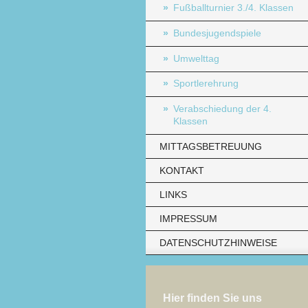
Fußballturnier 3./4. Klassen
Bundesjugendspiele
Umwelttag
Sportlerehrung
Verabschiedung der 4.
Klassen
MITTAGSBETREUUNG
KONTAKT
LINKS
IMPRESSUM
DATENSCHUTZHINWEISE
Hier finden Sie uns