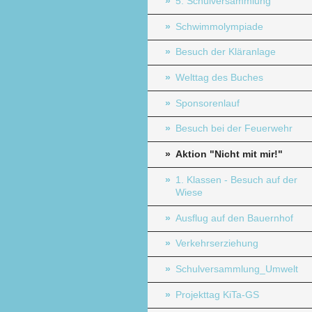
5. Schulversammlung
Schwimmolympiade
Besuch der Kläranlage
Welttag des Buches
Sponsorenlauf
Besuch bei der Feuerwehr
Aktion "Nicht mit mir!"
1. Klassen - Besuch auf der
Wiese
Ausflug auf den Bauernhof
Verkehrserziehung
Schulversammlung_Umwelt
Projekttag KiTa-GS