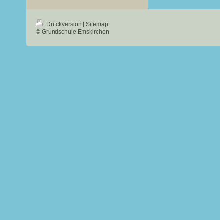
Druckversion
|
Sitemap
© Grundschule Emskirchen