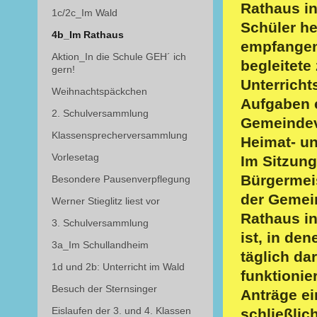
Rathaus in
1c/2c_Im Wald
Schüler he
4b_Im Rathaus
empfangen.
Aktion_In die Schule GEH´ ich
begleitete
gern!
Unterricht
Weihnachtspäckchen
Aufgaben e
2. Schulversammlung
Gemeindev
Klassensprecherversammlung
Heimat- un
Vorlesetag
Im Sitzung
Bürgermeis
Besondere Pausenverpflegung
der Gemein
Werner Stieglitz liest vor
Rathaus in
3. Schulversammlung
ist, in de
3a_Im Schullandheim
täglich da
1d und 2b: Unterricht im Wald
funktionie
Besuch der Sternsinger
Anträge ei
Eislaufen der 3. und 4. Klassen
schließli