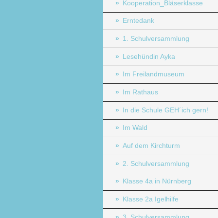
Kooperation_Bläserklasse
Erntedank
1. Schulversammlung
Lesehündin Ayka
Im Freilandmuseum
Im Rathaus
In die Schule GEH´ich gern!
Im Wald
Auf dem Kirchturm
2. Schulversammlung
Klasse 4a in Nürnberg
Klasse 2a Igelhilfe
3. Schulversammlung