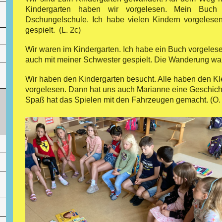
Kindergarten haben wir vorgelesen. Mein Buch
Dschungelschule. Ich habe vielen Kindern vorgelese
gespielt. (L. 2c)
Wir waren im Kindergarten. Ich habe ein Buch vorgelesen
auch mit meiner Schwester gespielt. Die Wanderung war
Wir haben den Kindergarten besucht. Alle haben den Kl
vorgelesen. Dann hat uns auch Marianne eine Geschich
Spaß hat das Spielen mit den Fahrzeugen 