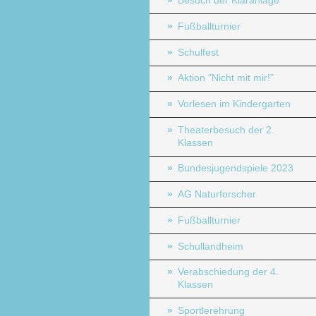
Besuch der Kläranlage
Fußballturnier
Schulfest
Aktion "Nicht mit mir!"
Vorlesen im Kindergarten
Theaterbesuch der 2.
Klassen
Bundesjugendspiele 2023
AG Naturforscher
Fußballturnier
Schullandheim
Verabschiedung der 4.
Klassen
Sportlerehrung