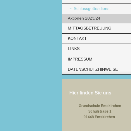
Schlussgottesdienst
Aktionen 2023/24
MITTAGSBETREUUNG
KONTAKT
LINKS
IMPRESSUM
DATENSCHUTZHINWEISE
Hier finden Sie uns
Grundschule Emskirchen
Schulstraße 1
91448 Emskirchen