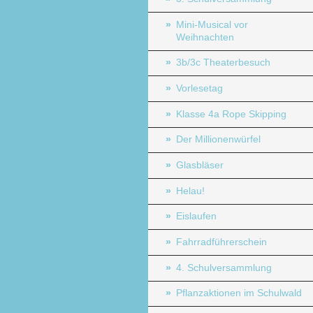
Mini-Musical vor
Weihnachten
3b/3c Theaterbesuch
Vorlesetag
Klasse 4a Rope Skipping
Der Millionenwürfel
Glasbläser
Helau!
Eislaufen
Fahrradführerschein
4. Schulversammlung
Pflanzaktionen im Schulwald