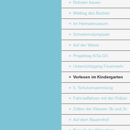
Roboter bauen
Welttag des Buches
Im Heimatmuseum
Schwimmolympiade
Auf der Wiese
Projekttag KiTa-GS
Unterrichtsgang Feuerwehr
Vorlesen im Kindergarten
5. Schulversammlung
Fahrradfahren mit der Polizei
Zelten der Klassen 3b und 3c
Auf dem Bauernhof