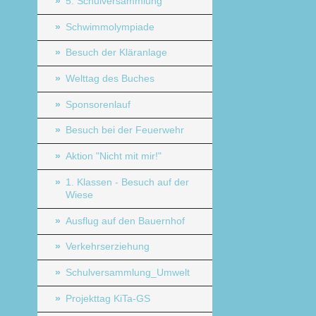
5. Schulversammlung
Schwimmolympiade
Besuch der Kläranlage
Welttag des Buches
Sponsorenlauf
Besuch bei der Feuerwehr
Aktion "Nicht mit mir!"
1. Klassen - Besuch auf der
Wiese
Ausflug auf den Bauernhof
Verkehrserziehung
Schulversammlung_Umwelt
Projekttag KiTa-GS