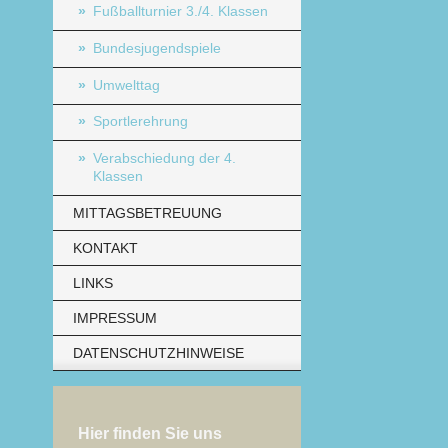
Fußballturnier 3./4. Klassen
Bundesjugendspiele
Umwelttag
Sportlerehrung
Verabschiedung der 4.
Klassen
MITTAGSBETREUUNG
KONTAKT
LINKS
IMPRESSUM
DATENSCHUTZHINWEISE
Hier finden Sie uns