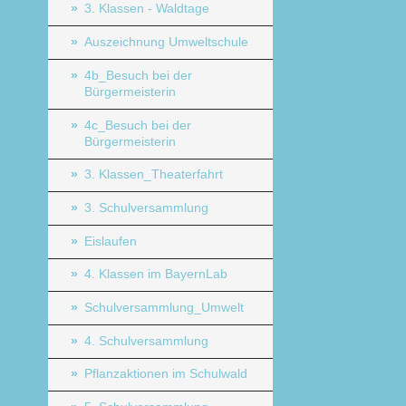
3. Klassen - Waldtage
Auszeichnung Umweltschule
4b_Besuch bei der
Bürgermeisterin
4c_Besuch bei der
Bürgermeisterin
3. Klassen_Theaterfahrt
3. Schulversammlung
Eislaufen
4. Klassen im BayernLab
Schulversammlung_Umwelt
4. Schulversammlung
Pflanzaktionen im Schulwald