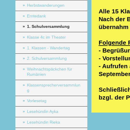
Herbstwanderungen
Alle 15 Kl
Erntedank
Nach der B
übernahm 
1. Schulversammlung
Klasse 4c im Theater
Folgende 
1. Klassen - Wandertag
- Begrüßun
- Vorstell
2. Schulversammlung
- Aufrufen
Weihnachtspäckchen für
Septembe
Rumänien
Klassensprecherversammlun
Schließlic
g
bzgl. der 
Vorlesetag
Lesehündin Ayka
Lesehündin Rieka