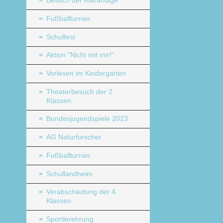
Besuch der Kläranlage
Fußballturnier
Schulfest
Aktion "Nicht mit mir!"
Vorlesen im Kindergarten
Theaterbesuch der 2.
Klassen
Bundesjugendspiele 2023
AG Naturforscher
Fußballturnier
Schullandheim
Verabschiedung der 4.
Klassen
Sportlerehrung