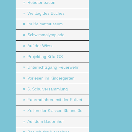
Roboter bauen
Welttag des Buches
Im Heimatmuseum
Schwimmolympiade
Auf der Wiese
Projekttag KiTa-GS
Unterrichtsgang Feuerwehr
Vorlesen im Kindergarten
5. Schulversammlung
Fahrradfahren mit der Polizei
Zelten der Klassen 3b und 3c
Auf dem Bauernhof