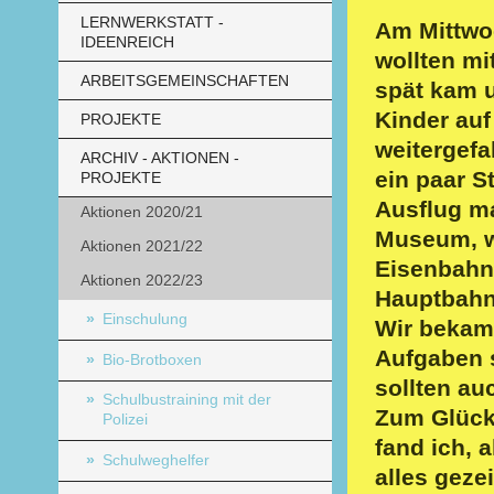
LERNWERKSTATT -
Am Mittwo
IDEENREICH
wollten mi
ARBEITSGEMEINSCHAFTEN
spät kam u
Kinder auf
PROJEKTE
weitergef
ARCHIV - AKTIONEN -
ein paar S
PROJEKTE
Ausflug ma
Aktionen 2020/21
Museum, wo
Aktionen 2021/22
Eisenbahn 
Aktionen 2022/23
Hauptbahn
Einschulung
Wir bekame
Aufgaben s
Bio-Brotboxen
sollten au
Schulbustraining mit der
Zum Glück 
Polizei
fand ich, 
Schulweghelfer
alles geze