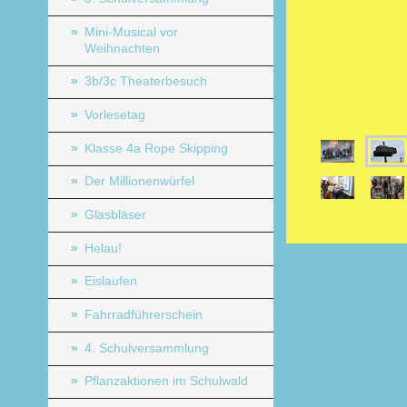
Mini-Musical vor
Weihnachten
3b/3c Theaterbesuch
Vorlesetag
Klasse 4a Rope Skipping
Der Millionenwürfel
Glasbläser
Helau!
Eislaufen
Fahrradführerschein
4. Schulversammlung
Pflanzaktionen im Schulwald