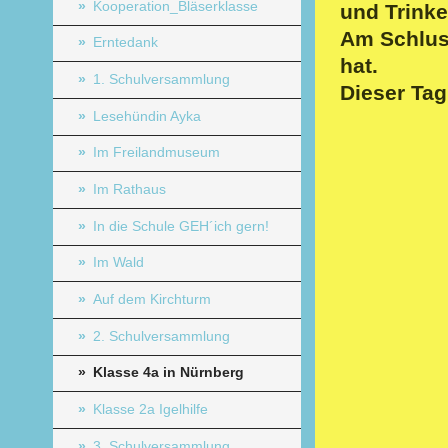
Kooperation_Bläserklasse
und Trinke
Am Schluss
Erntedank
hat.
1. Schulversammlung
Dies
Lesehündin Ayka
Im Freilandmuseum
(M
Im Rathaus
In die Schule GEH´ich gern!
Im Wald
Auf dem Kirchturm
2. Schulversammlung
Klasse 4a in Nürnberg
Klasse 2a Igelhilfe
3. Schulversammlung